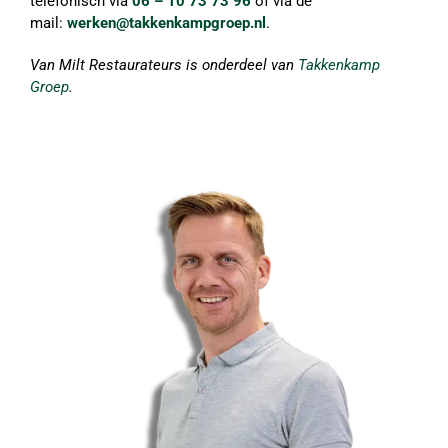
telefonisch via
06 – 10 73 73 96
of via de
mail:
werken@takkenkampgroep.nl
.
Van Milt Restaurateurs is onderdeel van
Takkenkamp
Groep
.