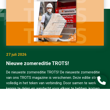
27 juli 2026
Nieuwe zomereditie TROTS!
De nieuwste zomereditie TROTS! De nieuwste zomereditie
van ons TROTS magazine is verschenen. Deze editie staat
volledig in het teken van verbinding. Door samen te werken,
kennis te delen en aandacht voor elkaar te hebben, komen
we iedere dag een beetje verder. In deze editie lees je hoe
verbinding zichtbaar is in …