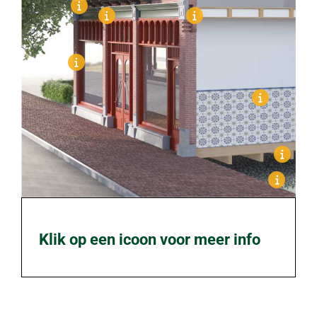
Klik op een icoon voor meer info
l
j
n
n
r
k
e