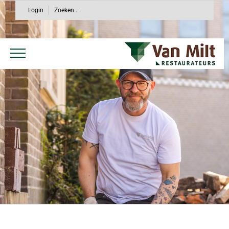
Ga
Login
Zoeken...
naar
inhoud