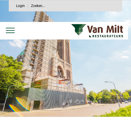
Ga
Login
Zoeken...
naar
inhoud