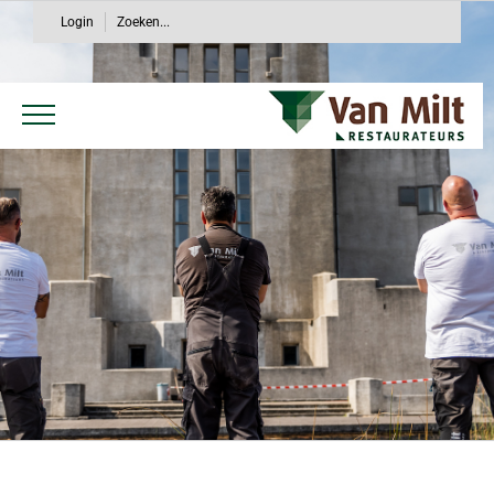
Ga
Login
Zoeken...
naar
inhoud