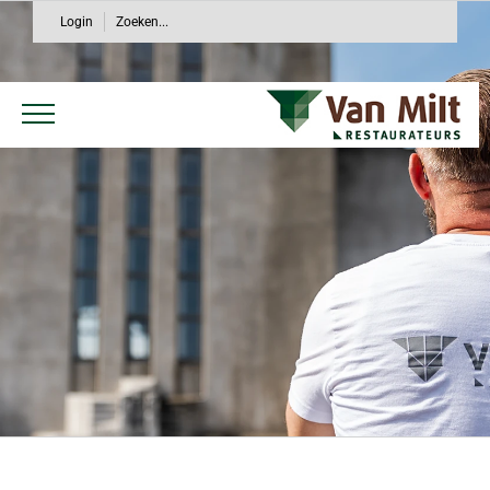
Ga
Login
Zoeken...
naar
inhoud